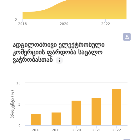
ნინო ფრუიძე
იქომერს ასოციაცია - საქართველო
0
2018
2020
2022
ნინო კვანტრიშვილი
ᲐᲓᲒᲘᲚᲝᲑᲠᲘᲕᲘ ᲔᲚᲔᲥᲢᲠᲝᲜᲣᲚᲘ
გლობალური შეთანხმების საქართველოს ქსელი
ᲙᲝᲛᲔᲠᲪᲘᲘᲡ ᲤᲐᲠᲓᲝᲑᲐ ᲡᲐᲪᲐᲚᲝ
ᲕᲐᲭᲠᲝᲑᲐᲡᲗᲐᲜ
i
ლანა ჩხარტიშვილი
გლობალური შეთანხმების საქართველოს ქსელი
10
პროცენტი (%)
5
0
2018
2019
2020
2021
2022