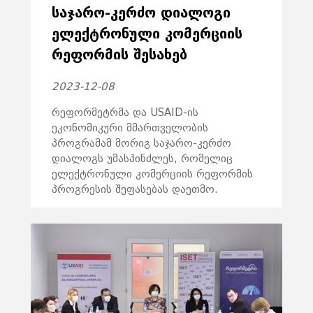
ᲡᲐᲯᲐᲠᲝ-ᲙᲔᲠᲫᲝ ᲓᲘᲐᲚᲝᲒᲘ
ᲔᲚᲔᲥᲢᲠᲝᲜᲣᲚᲘ ᲙᲝᲛᲔᲠᲪᲘᲘᲡ
ᲠᲔᲤᲝᲠᲛᲘᲡ ᲨᲔᲡᲐᲮᲔᲑ
2023-12-08
რეფორმეტრმა და USAID-ის
ეკონომიკური მმართველობის
პროგრამამ მორიგ საჯარო-კერძო
დიალოგს უმასპინძლეს, რომელიც
ელექტრონული კომერციის რეფორმის
პროგრესის შეფასებას დაეთმო.