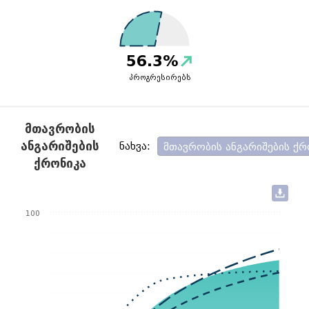
56.3%
პროგრესირებს
ᲛᲗᲐᲕᲠᲝᲑᲘᲡ
ᲐᲜᲒᲐᲠᲘᲨᲔᲑᲘᲡ
ნახვა:
მთავრობის ანგარიშების ქრ
ᲥᲠᲝᲜᲘᲙᲐ
100