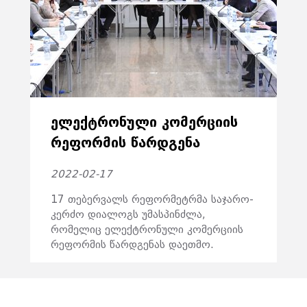
ᲔᲚᲔᲥᲢᲠᲝᲜᲣᲚᲘ ᲙᲝᲛᲔᲠᲪᲘᲘᲡ
ᲠᲔᲤᲝᲠᲛᲘᲡ ᲬᲐᲠᲓᲒᲔᲜᲐ
2022-02-17
17 თებერვალს რეფორმეტრმა საჯარო-
კერძო დიალოგს უმასპინძლა,
რომელიც ელექტრონული კომერციის
რეფორმის წარდგენას დაეთმო.