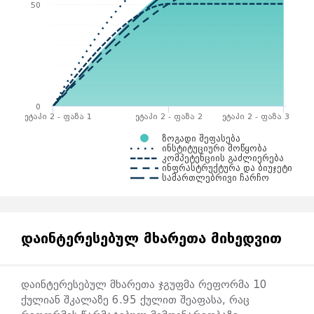
50
0
ეტაპი 2 - ფაზა 1
ეტაპი 2 - ფაზა 2
ეტაპი 2 - ფაზა 3
ზოგადი შეფასება
ინსტიტუციური მოწყობა
კომპეტენციის გაძლიერება
ინფრასტრუქტურა და ბიუჯეტი
სამართლებრივი ჩარჩო
სამთავრობო კვლევა ხარისხობრივი გამოკითხვის
გზით აფასებს რეფორმის განხორციელების
ᲓᲐᲘᲜᲢᲔᲠᲔᲡᲔᲑᲣᲚ ᲛᲮᲐᲠᲔᲗᲐ ᲛᲘᲮᲔᲓᲕᲘᲗ
პროცესში რეფორმის დამნერგავი სამთავრობო
უწყებების საქმიანობას ოთხი ძირითადი
მიმართულებით:
დაინტერესებულ მხარეთა ჯგუფმა რეფორმა 10
ქულიან შკალაზე 6.95 ქულით შეაფასა, რაც
საკანონმდებლო ჩარჩო;