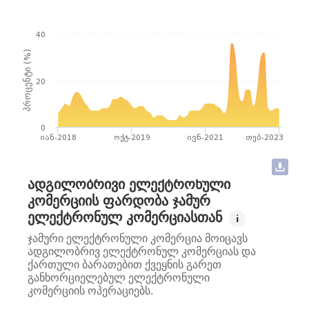
40
პროცენტი (%)
20
0
იან-2018
ოქტ-2019
ივნ-2021
თებ-2023
ᲐᲓᲒᲘᲚᲝᲑᲠᲘᲕᲘ ᲔᲚᲔᲥᲢᲠᲝᲜᲣᲚᲘ
ᲙᲝᲛᲔᲠᲪᲘᲘᲡ ᲤᲐᲠᲓᲝᲑᲐ ᲯᲐᲛᲣᲠ
ᲔᲚᲔᲥᲢᲠᲝᲜᲣᲚ ᲙᲝᲛᲔᲠᲪᲘᲐᲡᲗᲐᲜ
i
ჯამური ელექტრონული კომერცია მოიცავს
ადგილობრივ ელექტრონულ კომერციას და
ქართული ბარათებით ქვეყნის გარეთ
განხორციელებულ ელექტრონული
კომერციის ოპერაციებს.