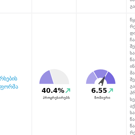
გ
წ
რ
დ
ჩ
შ
ს
წ
ი
მ
რსების
შ
ეფორმა
გ
40.4%
6.55
პ
პროგრესირებს
ზომიერი
ს
ა
ს
წ
წ
რ