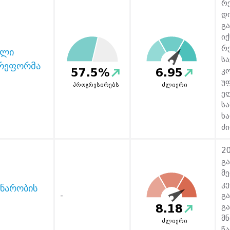
რ
დ
გ
ი
რ
ული
ს
 რეფორმა
57.5%
6.95
კ
უ
პროგრესირებს
ძლიერი
ე
ს
ხ
ძი
2
გ
მ
კ
ნარობის
-
გ
8.18
გ
მნ
ძლიერი
წ