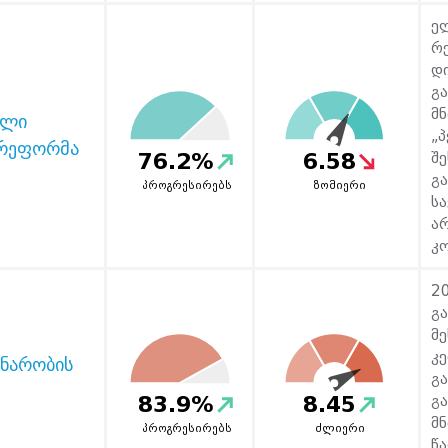
ე
რ
დ
გ
მ
ული
„
 რეფორმა
76.2%
6.58
შე
გ
პროგრესირებს
ზომიერი
ს
ა
კო
2
გ
მე
კ
ნარობის
გ
83.9%
8.45
გ
მნ
პროგრესირებს
ძლიერი
წ