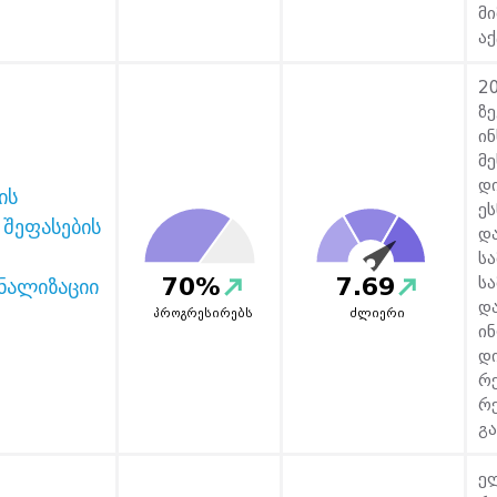
მ
აქ
2
ზე
ი
მ
დ
ის
ე
 შეფასების
დ
ს
70%
7.69
ს
ნალიზაციი
და
პროგრესირებს
ძლიერი
ი
დ
რ
რ
გა
ე