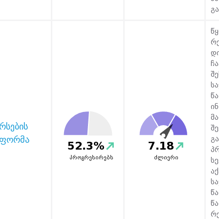
გ
წ
რ
დ
ჩ
შ
ს
წ
ი
მ
რსების
შ
ეფორმა
გ
52.3%
7.18
პ
პროგრესირებს
ძლიერი
ს
ა
ს
წ
წ
რ