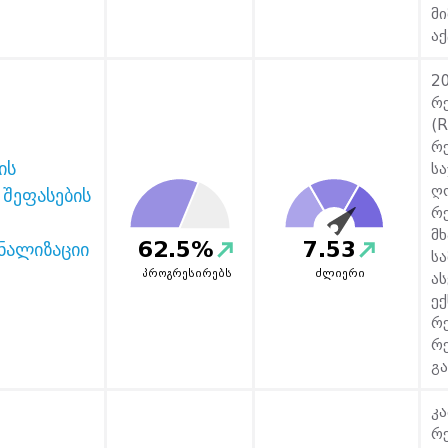
მ
აქ
2
რ
(R
რ
ის
ს
ღ
 შეფასების
რ
მ
62.5%
7.53
ნალიზაციი
ს
პროგრესირებს
ძლიერი
ა
ექ
რ
რ
გა
კ
რ