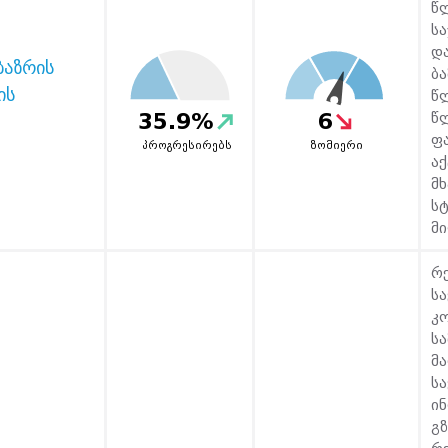
წ
ს
დ
ბაზრის
ბ
ის
წ
35.9%
6
წ
ფ
პროგრესირებს
ზომიერი
ა
მხ
სტ
მი
რ
ს
კ
ს
მ
ს
ი
გ