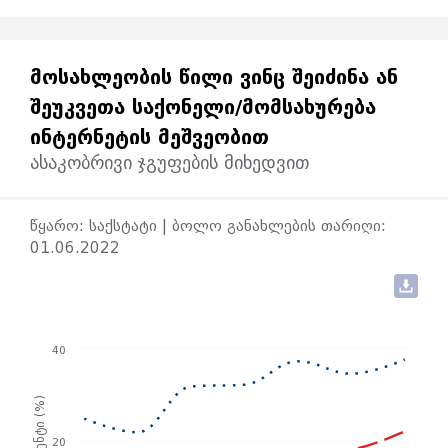
ᲛᲝᲡᲐᲮᲚᲔᲝᲑᲘᲡ ᲬᲘᲚᲘ ᲕᲘᲜᲪ ᲨᲔᲘᲫᲘᲜᲐ ᲐᲜ
ᲨᲔᲣᲙᲕᲔᲗᲐ ᲡᲐᲥᲝᲜᲔᲚᲘ/ᲛᲝᲛᲡᲐᲮᲣᲠᲔᲑᲐ
ᲘᲜᲢᲔᲠᲜᲔᲢᲘᲡ ᲛᲔᲨᲕᲔᲝᲑᲘᲗ
ასაკობრივი ჯგუფების მიხედვით
წყარო: საქსტატი | ბოლო განახლების თარიღი:
01.06.2022
40
პროცენტი (%)
20