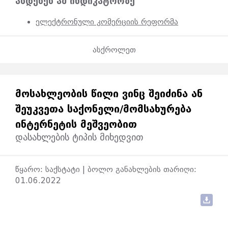
ახდენენ ამ ინდიკატორზე
ელექტრონული კომერციის რეფორმა
ასქროლეთ
ᲛᲝᲡᲐᲮᲚᲔᲝᲑᲘᲡ ᲬᲘᲚᲘ ᲕᲘᲜᲪ ᲨᲔᲘᲫᲘᲜᲐ ᲐᲜ
ᲨᲔᲣᲙᲕᲔᲗᲐ ᲡᲐᲥᲝᲜᲔᲚᲘ/ᲛᲝᲛᲡᲐᲮᲣᲠᲔᲑᲐ
ᲘᲜᲢᲔᲠᲜᲔᲢᲘᲡ ᲛᲔᲨᲕᲔᲝᲑᲘᲗ
დასახლების ტიპის მიხედვით
წყარო: საქსტატი | ბოლო განახლების თარიღი:
01.06.2022