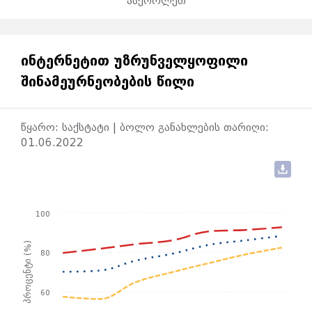
ასქროლეთ
ᲘᲜᲢᲔᲠᲜᲔᲢᲘᲗ ᲣᲖᲠᲣᲜᲕᲔᲚᲧᲝᲤᲘᲚᲘ
ᲨᲘᲜᲐᲛᲔᲣᲠᲜᲔᲝᲑᲔᲑᲘᲡ ᲬᲘᲚᲘ
წყარო: საქსტატი | ბოლო განახლების თარიღი:
01.06.2022
100
პროცენტი (%)
80
60