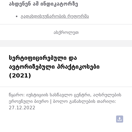
ახდენენ ამ ინდიკატორზე
გადახდისუუნარობის რეფორმა
ასქროლეთ
ᲡᲔᲠᲢᲘᲤᲘᲪᲘᲠᲔᲑᲣᲚᲘ ᲓᲐ
ᲐᲕᲢᲝᲠᲘᲖᲔᲑᲣᲚᲘ ᲞᲠᲐᲥᲢᲘᲙᲝᲡᲔᲑᲘ
(2021)
წყარო: იუსტიციის სასწავლო ცენტრი, აღსრულების
ეროვნული ბიურო | ბოლო განახლების თარიღი:
27.12.2022