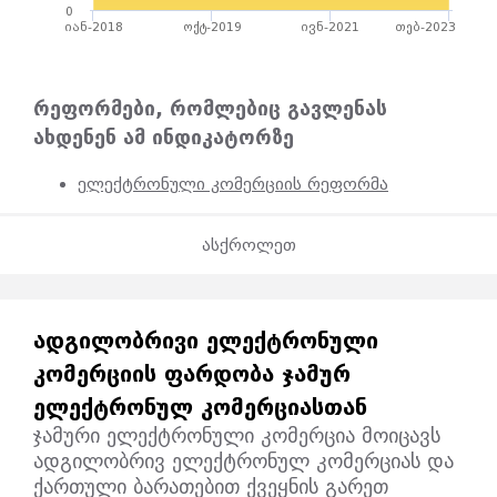
0
იან-2018
ოქტ-2019
ივნ-2021
თებ-2023
რეფორმები, რომლებიც გავლენას
ახდენენ ამ ინდიკატორზე
ელექტრონული კომერციის რეფორმა
ასქროლეთ
ᲐᲓᲒᲘᲚᲝᲑᲠᲘᲕᲘ ᲔᲚᲔᲥᲢᲠᲝᲜᲣᲚᲘ
ᲙᲝᲛᲔᲠᲪᲘᲘᲡ ᲤᲐᲠᲓᲝᲑᲐ ᲯᲐᲛᲣᲠ
ᲔᲚᲔᲥᲢᲠᲝᲜᲣᲚ ᲙᲝᲛᲔᲠᲪᲘᲐᲡᲗᲐᲜ
ჯამური ელექტრონული კომერცია მოიცავს
ადგილობრივ ელექტრონულ კომერციას და
ქართული ბარათებით ქვეყნის გარეთ