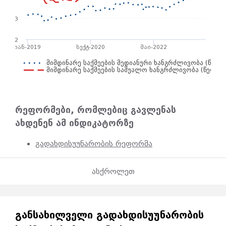
3
2
იან-2019
სექტ-2020
მაი-2022
მიმდინარე საქმეების მედიანური ხანგრძლივობა (წე…
მიმდინარე საქმეების საშუალო ხანგრძლივობა (წელ…
რეფორმები, რომლებიც გავლენას
ახდენენ ამ ინდიკატორზე
გადახდისუუნარობის რეფორმა
ასქროლეთ
ᲒᲐᲜᲡᲐᲮᲘᲚᲕᲔᲚᲘ ᲒᲐᲓᲐᲮᲓᲘᲡᲣᲣᲜᲐᲠᲝᲑᲘᲡ