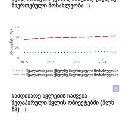
საქართველოს წყლის ეროვნული პარტნიორობა
ᲛᲘᲔᲠᲗᲔᲑᲣᲚᲘ ᲛᲝᲡᲐᲮᲚᲔᲝᲑᲐ
i
ილია კუნჭულია
75
საქართველოს ფერმერთა ასოციაცია
პროცენტი (%)
50
ირაკლი ხორბალაძე
25
საქართველოს მელიორაცია
0
2015
2017
2019
2021
ირინა ცუხიშვილი
წყალარინების ქსელზე მიერთებული მოსახლეობა
წყალარინების ქსელზე მიერთებული მოსახლეობა (ჩ…
დარგობრივი ეკონომიკისა და ეკონომიკური
პოლიტიკის კომიტეტი
ᲩᲐᲛᲓᲘᲜᲐᲠᲔ ᲬᲧᲚᲔᲑᲘᲡ ᲩᲐᲨᲕᲔᲑᲐ
ნინო ანთაძე
ᲖᲔᲓᲐᲞᲘᲠᲣᲚᲘ ᲬᲧᲚᲘᲡ ᲝᲑᲘᲔᲥᲢᲔᲑᲨᲘ (ᲛᲚᲜ
UNDP
Მ3)
i
ნიკა ნანუაშვილი