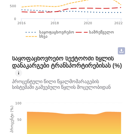
საქართველოს პარლამენტი
500
0
აკაკი ველთაური
2016
2018
2020
2022
საქართველოს გარემოს დაცვისა და სოფლის
საყოფაცხოვრებო
სამრეწველო
მეურნეობის სამინისტრო
სხვა
ირაკლი მეგრელიძე
ᲡᲐᲧᲝᲤᲐᲪᲮᲝᲕᲠᲔᲑᲝ ᲡᲔᲥᲢᲝᲠᲨᲘ ᲬᲧᲚᲘᲡ
გარემოს ეროვნული სააგენტო
ᲓᲐᲜᲐᲙᲐᲠᲒᲔᲑᲘ ᲢᲠᲐᲜᲡᲞᲝᲠᲢᲘᲠᲔᲑᲘᲡᲐᲡ (%)
i
თეიმურაზ მთივლიშვილი
პროცენტული წილი წყალმომარაგების
სისტემაში გაშვებული წყლის მოცულობიდან
გარემოს ეროვნული სააგენტო
100
ვლადიმერ კახაძე
პროცენტი (%)
საქართველოს პარლამენტი
50
გიორგი გაჩეჩილაძე