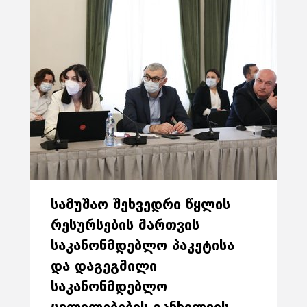
ᲡᲐᲛᲣᲨᲐᲝ ᲨᲔᲮᲕᲔᲓᲠᲘ ᲬᲧᲚᲘᲡ
ᲠᲔᲡᲣᲠᲡᲔᲑᲘᲡ ᲛᲐᲠᲗᲕᲘᲡ
ᲡᲐᲙᲐᲜᲝᲜᲛᲓᲔᲑᲚᲝ ᲞᲐᲙᲔᲢᲘᲡᲐ
ᲓᲐ ᲓᲐᲒᲔᲒᲛᲘᲚᲘ
ᲡᲐᲙᲐᲜᲝᲜᲛᲓᲔᲑᲚᲝ
ᲪᲕᲚᲘᲚᲔᲑᲔᲑᲘᲡ ᲒᲐᲜᲮᲘᲚᲕᲘᲡ