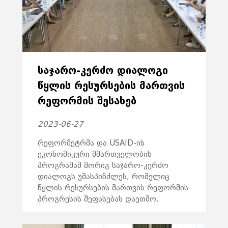
ᲡᲐᲯᲐᲠᲝ-ᲙᲔᲠᲫᲝ ᲓᲘᲐᲚᲝᲒᲘ
ᲬᲧᲚᲘᲡ ᲠᲔᲡᲣᲠᲡᲔᲑᲘᲡ ᲛᲐᲠᲗᲕᲘᲡ
ᲠᲔᲤᲝᲠᲛᲘᲡ ᲨᲔᲡᲐᲮᲔᲑ
2023-06-27
რეფორმეტრმა და USAID-ის
ეკონომიკური მმართველობის
პროგრამამ მორიგ საჯარო-კერძო
დიალოგს უმასპინძლეს, რომელიც
წყლის რესურსების მართვის რეფორმის
პროგრესის შეფასებას დაეთმო.