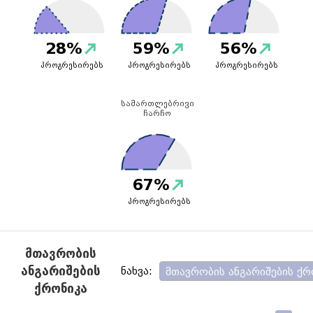
28%
59%
56%
პროგრესირებს
პროგრესირებს
პროგრესირებს
სამართლებრივი
ჩარჩო
67%
პროგრესირებს
ᲛᲗᲐᲕᲠᲝᲑᲘᲡ
ᲐᲜᲒᲐᲠᲘᲨᲔᲑᲘᲡ
ნახვა:
მთავრობის ანგარიშების ქრ
ᲥᲠᲝᲜᲘᲙᲐ