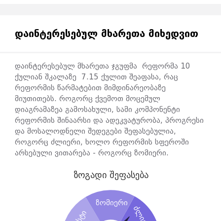
სამთავრობო კვლევა ხარისხობრივი გამოკითხვის
გზით აფასებს რეფორმის განხორციელების
ᲓᲐᲘᲜᲢᲔᲠᲔᲡᲔᲑᲣᲚ ᲛᲮᲐᲠᲔᲗᲐ ᲛᲘᲮᲔᲓᲕᲘᲗ
პროცესში რეფორმის დამნერგავი სამთავრობო
უწყებების საქმიანობას ოთხი ძირითადი
მიმართულებით:
დაინტერესებულ მხარეთა ჯგუფმა რეფორმა 10
ქულიან შკალაზე 7.15 ქულით შეაფასა, რაც
საკანონმდებლო ჩარჩო;
რეფორმის წარმატებით მიმდინარეობაზე
ინფრასტრუქტურა და ბიუჯეტი;
მიუთითებს. როგორც ქვემოთ მოცემულ
ინსტიტუციური მოწყობა;
დიაგრამაზეა გამოსახული, სამი კომპონენტი
კომპეტენციის გაძლიერება.
რეფორმის შინაარსი და ადეკვატურობა, პროგრესი
აღნიშნული გამოკითხვა 0-100% შუალედში ზომავს,
და მოსალოდნელი შედეგები შეფასებულია,
რამდენად ახლოს არიან რეფორმის დამნერგავი
როგორც ძლიერი, ხოლო რეფორმის სფეროში
უწყებები რეფორმის მიერ განსაზღვრული
არსებული ვითარება - როგორც ზომიერი.
ამოცანების შესრულებასთან
ზოგადი შეფასება
ზომიერი
ძლიერი
სუსტი