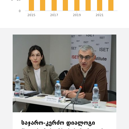
0
2015
2017
2019
2021
ᲡᲐᲯᲐᲠᲝ-ᲙᲔᲠᲫᲝ ᲓᲘᲐᲚᲝᲒᲘ